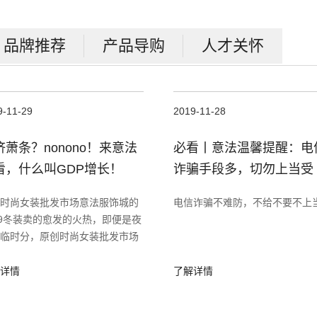
品牌推荐
产品导购
人才关怀
9-11-29
2019-11-28
济萧条？nonono！来意法
必看丨意法温馨提醒：电
看，什么叫GDP增长！
诈骗手段多，切勿上当受
骗！
时尚女装批发市场意法服饰城的
电信诈骗不难防，不给不要不上
19冬装卖的愈发的火热，即便是夜
临时分，原创时尚女装批发市场
的忙碌劲儿仍丝毫不减。
详情
了解详情