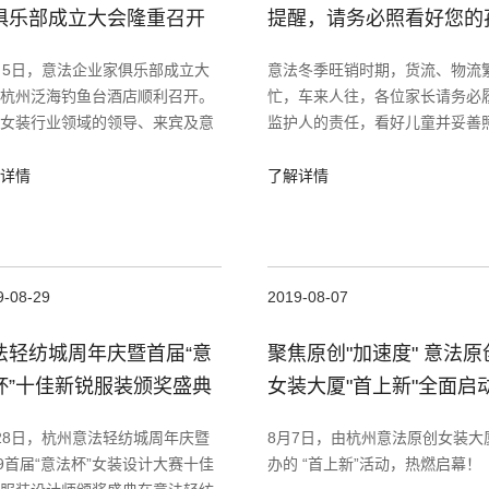
俱乐部成立大会隆重召开
提醒，请务必照看好您的
子
月5日，意法企业家俱乐部成立大
意法冬季旺销时期，货流、物流
杭州泛海钓鱼台酒店顺利召开。
忙，车来人往，各位家长请务必
女装行业领域的领导、来宾及意
监护人的责任，看好儿童并妥善
业家俱乐部的会员们齐聚一堂，
顾，不要让其远离你的视线，让
见证俱乐部正式成立的历史时
责任同行
详情
了解详情
9-08-29
2019-08-07
法轻纺城周年庆暨首届“意
聚焦原创"加速度" 意法原
杯”十佳新锐服装颁奖盛典
女装大厦"首上新"全面启
满落幕
28日，杭州意法轻纺城周年庆暨
8月7日，由杭州意法原创女装大
19首届“意法杯”女装设计大赛十佳
办的 “首上新”活动，热燃启幕！