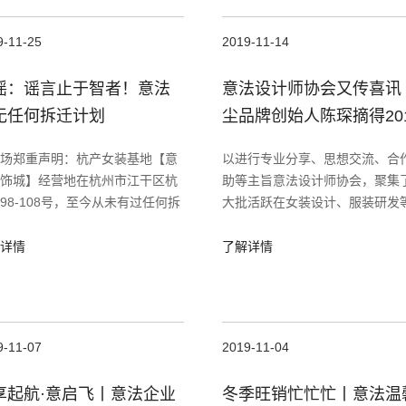
9-11-25
2019-11-14
谣：谣言止于智者！意法
意法设计师协会又传喜讯 |
无任何拆迁计划
尘品牌创始人陈琛摘得20
年“浙江省十佳服装设计师
场郑重声明：杭产女装基地【意
以进行专业分享、思想交流、合
号
饰城】经营地在杭州市江干区杭
助等主旨意法设计师协会，聚集
98-108号，至今从未有过任何拆
大批活跃在女装设计、服装研发
划。
意设计机构、院校、企业及与创
计相关团体的专业设计师个人。
详情
了解详情
凭借锐意进取、专注不滞、不断
9-11-07
2019-11-04
享起航·意启飞丨意法企业
冬季旺销忙忙忙丨意法温