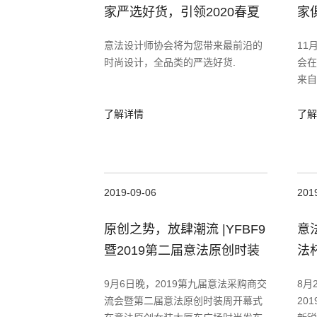
家严选好货，引领2020春夏
家
新势
意法设计师协会将为您带来最前沿的
11
时尚设计，全品类的严选好货.
会在
来自
法企
一同
了解详情
了解
刻。
2019-09-06
201
原创之势，放肆潮流 |YFBF9
意
暨2019第二届意法原创时装
法
周盛大开幕
圆
9月6日晚，2019第九届意法采购商交
8月
流会暨第二届意法原创时装周开幕式
20