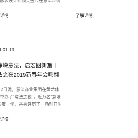
服装设计师颁奖盛典在意法轻纺
楼时尚发布中心正式举行。
详情
了解详情
9-01-13
峥嵘意法，启宏图新篇丨
法之夜2019新春年会嗨翻
城！
12日晚，意法商业集团在黄龙体
举办了“意法之夜”，近万名“意法
欢聚一堂，亲身经历了一场别开生
盛况空前的意法新春年会！
详情