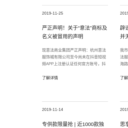
2019-11-25
201
严正声明！关于“意法”商标及
辟
名义被冒用的声明
并
现意法商业集团严正声明：杭州意法
我市
服饰城有限公司至今尚未在抖音短视
法服
频APP上注册认证任何官方账号，抖
海路
音短视频APP上现有的一切以意法集
迁规
团或意法服饰城等名义注册的所谓“官
了解详情
了解
方”账号及发表的相关内容，均非本
2019-11-14
201
专供款限量抢 | 近1000款独
思