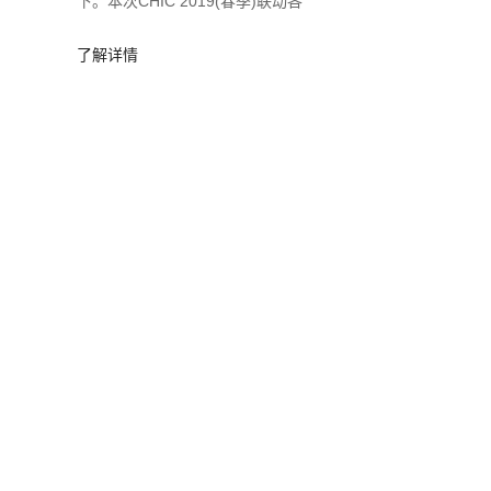
下。本次CHIC 2019(春季)联动各
界、共聚国内外时尚精英，三天共吸
纳了120000多名业界观众，整合了国
了解详情
内外顶级服装行业资源。