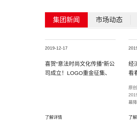
集团新闻
市场动态
2019-12-17
201
喜贺“意法时尚文化传播”新公
经
司成立！LOGO重金征集、
看
合作伙伴招募...
原创
20
幕降
意法
了解详情
了解