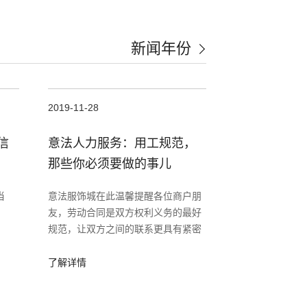
新闻年份
2019-11-28
信
意法人力服务：用工规范，
那些你必须要做的事儿
当
意法服饰城在此温馨提醒各位商户朋
友，劳动合同是双方权利义务的最好
规范，让双方之间的联系更具有紧密
性，也促使双方利益都受到法律保
护。它能让员工在工作时更有劳动保
了解详情
障，也让商户招聘的人才更加忠实、
可