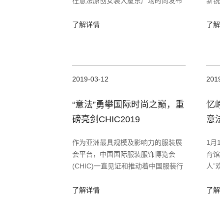
在意法原创女装大厦东广场时尚发布
新锐
秀场隆重举行。意法商业集团、意法
城5
原创女装大厦、意法服饰城的领导，
了解详情
了解
以及法国中法服装实业商会及国内友
2019-03-12
201
“意法”勇攀国际时尚之巅，重
忆
磅亮剑CHIC2019
意
全
作为亚洲最具规模及影响力的服装展
1月
会平台，中国国际服装服饰博览会
育馆
(CHIC)一直见证和推动着中国服装行
人”
业的发展。
面、
了解详情
了解