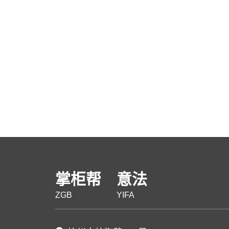
掌柜帮
意法
ZGB
YIFA