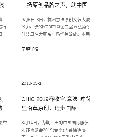
孩
｜扬原创品牌之声，助中国
时尚价值高企
繁
9月6日-8日，杭州意法原创女装大厦
履行
倾力打造的YFBF9暨第二届意法原创
照
时装周在大厦东广场华美绽放。本届
爱与
时装周以“原创之势，放肆潮流”为主
旨，在表达原创为本的基础上，突显
了解详情
更为放肆不羁、永续经典的品牌追
2019-03-14
创
CHIC 2019春收官:意法·时尚
动
里沿革原创，迈步国际
厦举
3月14日，为期三天的中国国际服装
服饰博览会2019(春季)大幕徐徐落