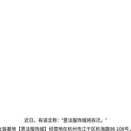
近日，有谣言称：“意法服饰城将拆迁。”
装基地【意法服饰城】经营地在杭州市江干区杭海路98-108