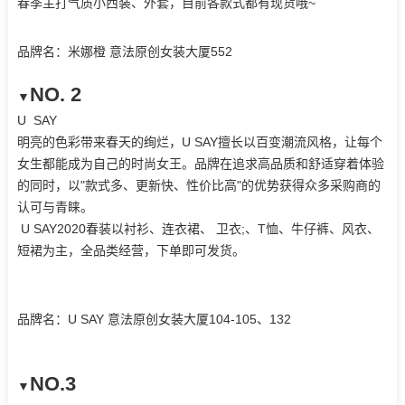
春季主打气质小西装、外套，目前各款式都有现货哦~
品牌名：米娜橙 意法原创女装大厦552
NO. 2
▼
U SAY
明亮的色彩带来春天的绚烂，U SAY擅长以百变潮流风格，让每个
女生都能成为自己的时尚女王。品牌在追求高品质和舒适穿着体验
的同时，以"款式多、更新快、性价比高"的优势获得众多采购商的
认可与青睐。
U SAY2020春装以衬衫、连衣裙、 卫衣;、T恤、牛仔裤、风衣、
短裙为主，全品类经营，下单即可发货。
品牌名：U SAY 意法原创女装大厦104-105、132
NO.3
▼