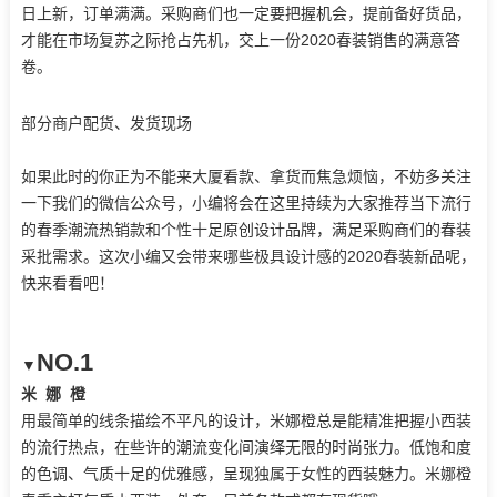
日上新，订单满满。采购商们也一定要把握机会，提前备好货品，
才能在市场复苏之际抢占先机，交上一份2020春装销售的满意答
卷。
部分商户配货、发货现场
如果此时的你正为不能来大厦看款、拿货而焦急烦恼，不妨多关注
一下我们的微信公众号，小编将会在这里持续为大家推荐当下流行
的春季潮流热销款和个性十足原创设计品牌，满足采购商们的春装
采批需求。这次小编又会带来哪些极具设计感的2020春装新品呢，
快来看看吧！
NO.1
▼
米 娜 橙
用最简单的线条描绘不平凡的设计，米娜橙总是能精准把握小西装
的流行热点，在些许的潮流变化间演绎无限的时尚张力。低饱和度
的色调、气质十足的优雅感，呈现独属于女性的西装魅力。
米娜橙