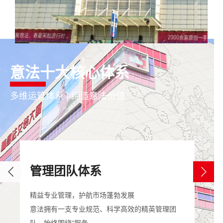
意法十大核心体系
多维运管体系 | 缔造意法价值
管理团队体系
多
精益专业管理，护航市场蓬勃发展
助推
意法拥有一支专业规范、科学高效的精英管理团
意法