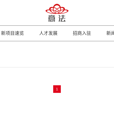
新项目速览
人才发展
招商入驻
新
1