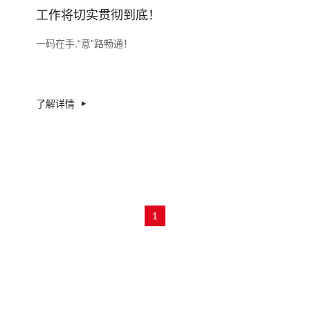
工作将切实贯彻到底！
一码在手,“意”路畅通！
了解详情
1