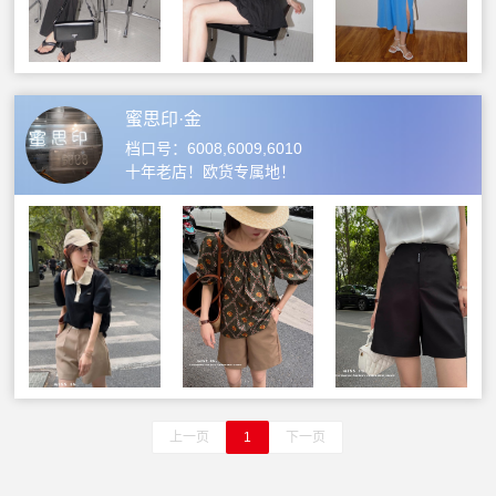
蜜思印·金
档口号：6008,6009,6010
十年老店！欧货专属地！
上一页
1
下一页