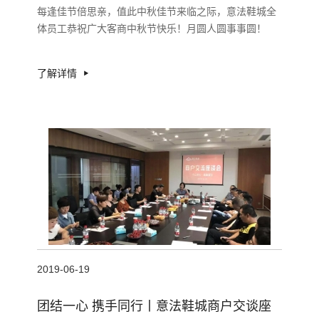
每逢佳节倍思亲，值此中秋佳节来临之际，意法鞋城全
体员工恭祝广大客商中秋节快乐！月圆人圆事事圆！
了解详情
2019-06-19
团结一心 携手同行丨意法鞋城商户交谈座