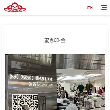
EN
蜜思印·金