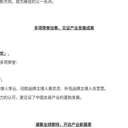
新方向，成为展会的又一亮点。
多项荣誉加冕，见证产业发展成果
奖」
。
多项荣誉：
仔；
七品牌主理人李云、闰熙品牌主理人黄灵灵、朴恬品牌主理人肖萱萱。
力的认可，更见证了中国女装产业的蓬勃发展。
凝聚全球期待，开启产业新篇章