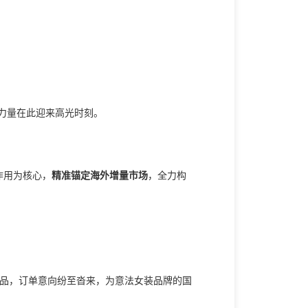
装力量在此迎来高光时刻。
精准锚定海外增量市场
作用为核心，
，全力构
品，订单意向纷至沓来，为意法女装品牌的国