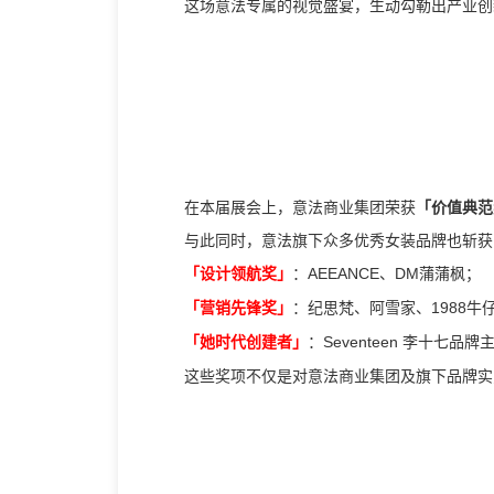
这场意法专属的视觉盛宴，生动勾勒出产业创
在本届展会上，意法商业集团荣获
「价值典范
与此同时，意法旗下众多优秀女装品牌也斩获
「设计领航奖」
AEEANCE、DM蒲蒲枫；
：
「营销先锋奖」
1988牛
：纪思梵、阿雪家、
「她时代创建者」
Seventeen 李十
：
这些奖项不仅是对意法商业集团及旗下品牌实