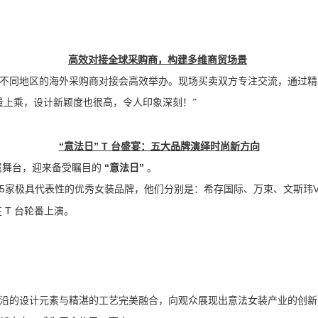
高效对接全球采购商，构建多维商贸场景
不同地区的海外采购商对接会高效举办。现场买卖双方专注交流，通过精
量上乘，设计新颖度也很高，令人印象深刻！”
“意法日” T 台盛宴：五大品牌演绎时尚新方向
属舞台，迎来备受瞩目的
“意法日”
。
5家极具代表性的优秀女装品牌，他们分别是：希存国际、万束、文斯玮VRNC
 T 台轮番上演。
沿的设计元素与精湛的工艺完美融合，向观众展现出意法女装产业的创新