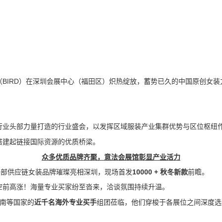
览会（BIRD）在深圳会展中心（福田区）炽热绽放，蓄势已久的中国原创女
等行业头部力量打造的行业盛会，以发挥区域服装产业集群优势与区位枢纽
牌搭建起链接国际资源的优质桥梁。
众多优质品牌齐聚，意法会展馆彰显产业活力
头部供应链女装品牌璀璨亮相深圳，现场首发
10000 + 秋冬新款
前瞻。
力空前高涨！海量专业买家纷至沓来，洽谈氛围持续升温。
南等国家的
近千名海外专业买手
组团莅临，他们穿梭于各展位之间深度选