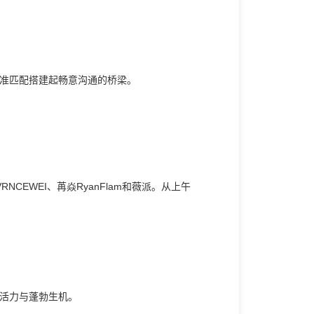
准匹配搭建起畅意沟通的桥梁。
EWEI、苒焱RyanFlam和薇派。从上午
活力与蓬勃生机。