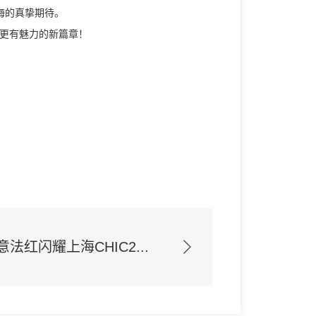
海的真挚期待。
更有魅力的新篇章！
意法红闪耀上海CHIC2...