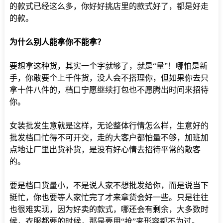
的款式已经这么多，你好好挑店里的款式好了，都是好走
的款。
为什么别人能拿你不能拿？
要想拿这种货，其实一个字就够了，就是“量”！哪怕是新
手，你敢要个上千件货，没人会不搭理你，但如果你去只
拿十件八件的，档口宁愿继续打包也不愿腾出时间来招待
你。
女装批发生意就是这样，无论整体行情怎么样，生意好的
批发档口忙得不可开交，走的大客户都怕量不够，加班加
点地让厂里出货补货，是没有好心情去招待平常的散客
的。
要是档口货量小，不是说人家不想批发给你，而是说当下
挺忙，你也要等人家忙完了才来拿货会好一些。只是往往
也很难实现，因为好卖的款式，哪还会有剩余，大多数时
候，衣服都要的时候，那是要用“抢”来形容都不为过。