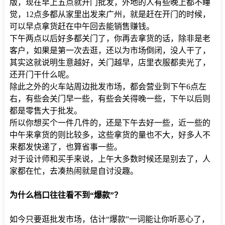
版，现在早上五点就开门批发，外地的人有些晚上都不睡
觉，12点多都从家里出发来广州，就是赶在开门的时候，
可以早点拿货赶在中午回去能销售赚钱。
下午两点以后好多都关门了，你再去拿货的话，除非是老
客户，如果是第一次去逛，还以为市场倒闭，没人干了，
其实这就说明生意越好，关门越早，店里衣服都卖光了，
还开门干什么呢。
除此之外的火车站周边批发市场，都会营业到下午6点左
右，有些会关门早一些，有些会关得晚一些，下午以后则
都是零售大于批发。
所以你想买个一件几件的，还是下午去好一些，近一些的
中午来拿货的则比较多，这些拿货的量也不大，好多人不
来都发快递了，也算省事一些。
对于设计师和买手来说，上午大多数时候还是别去了，人
家都在忙，去凑热闹就是自讨没趣。
为什么档口往往看不到“爆款”？
如今只要逛批发市场，估计“爆款”一词能让你听恶心了，