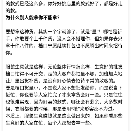
的款式已经这么多，你好好挑店里的款式好了，都是好走
的款。
为什么别人能拿你不能拿？
要想拿这种货，其实一个字就够了，就是“量”！哪怕是新
手，你敢要个上千件货，没人会不搭理你，但如果你去只
拿十件八件的，档口宁愿继续打包也不愿腾出时间来招待
你。
服装生意就是这样，无论整体行情怎么样，生意好的批发
档口忙得不可开交，走的大客户都怕量不够，加班加点地
让厂里出货补货，是没有好心情去招待平常的散客的。
要是档口货量小，不是说人家不想批发给你，而是说当下
挺忙，你也要等人家忙完了才来拿货会好一些。只是往往
也很难实现，因为好卖的款式，哪还会有剩余，大多数时
候，衣服都要的时候，那是要用“抢”来形容都不为过。
本质上，服装生意赚钱就是这么做出来的，如果你看那些
生意好的人家在忙，每个人都想去拿一些。