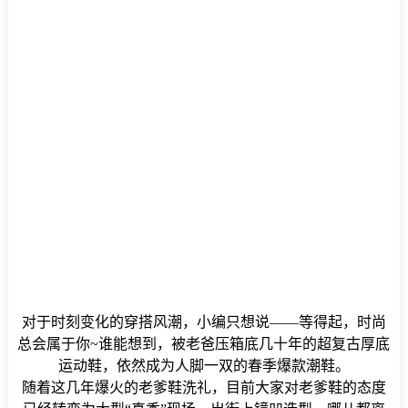
对于时刻变化的穿搭风潮，小编只想说——等得起，时尚
总会属于你~谁能想到，被老爸压箱底几十年的超复古厚底
运动鞋，依然成为人脚一双的春季爆款潮鞋。
随着这几年爆火的老爹鞋洗礼，目前大家对老爹鞋的态度