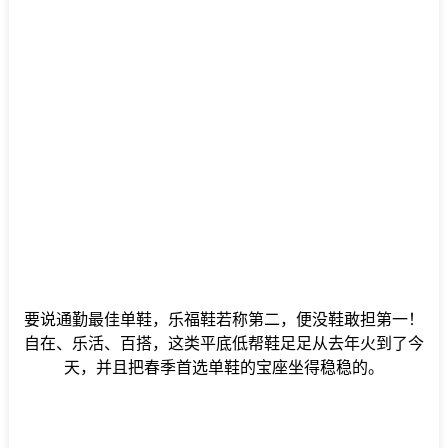
要说通勤最佳单鞋，乐福鞋若称第二，便没鞋敢担第一！
自在、乐活、百搭，这类平底低帮鞋足足从去年火到了今
天，并且把春季首选单鞋的宝座坐得稳稳的。