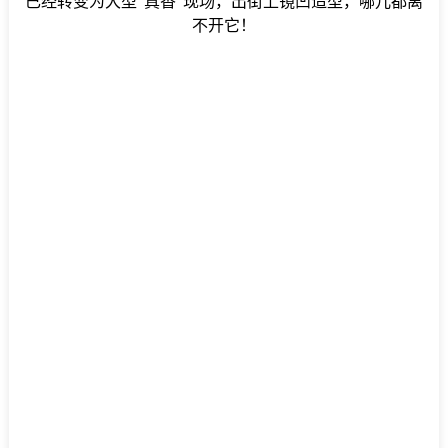
已经转变为大型“真香”现场，出街上镜凹造型，哪儿都离
不开它！