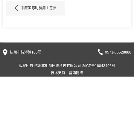
中原国际时装周∣意法...
杭州市杭海路100号
0571-86528888
版权所有 杭州掌柜帮网络科技有限公司
浙ICP备16043496号
技术支持：
蓝韵网络