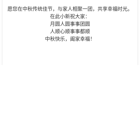
愿您在中秋传统佳节，与家人相聚一团，共享幸福时光。
在此小新祝大家：
月圆人圆事事团圆
人顺心顺事事都顺
中秋快乐，阖家幸福！
年度热销大片正在上演...
杭州市杭海路100号
0571-86528888
版权所有 杭州掌柜帮网络科技有限公司
浙ICP备16043496号