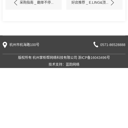
采购指南 _ 翻单不停...
好店推荐 _ E.LING&顶...
杭州市杭海路100号
0571-86528888
版权所有 杭州掌柜帮网络科技有限公司
浙ICP备16043496号
技术支持：
蓝韵网络