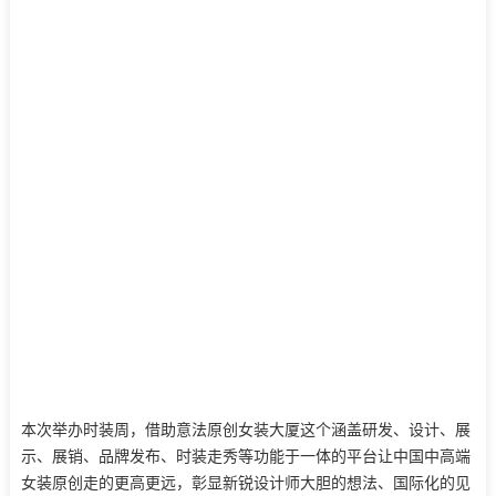
本次举办时装周，借助意法原创女装大厦这个涵盖研发、设计、展
示、展销、品牌发布、时装走秀等功能于一体的平台让中国中高端
女装原创走的更高更远，彰显新锐设计师大胆的想法、国际化的见