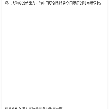
识、成熟的创新能力，为中国原创品牌争夺国际原创时尚话语权。
意法原创女装大厦运营副总经理周丽敏