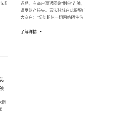
市场
近期，有商户遭遇网络“刷单”诈骗，
遭受财产损失。意法鞋城在此提醒广
大商户：“切勿相信一切网络陌生信
息”。
了解详情
现
领
大酬
鼎