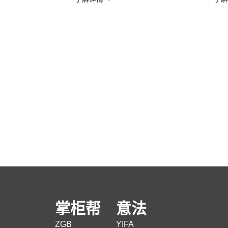
掌柜帮
意法
ZGB
YIFA