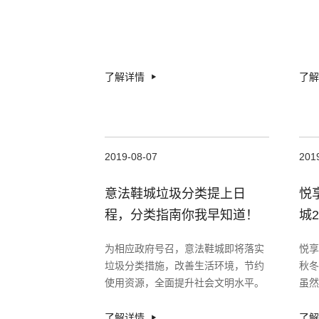
了解详情
了解
2019-08-07
201
意法鞋城垃圾分类提上日
悦
程，分类指南你我早知道！
城
完
为相应政府号召，意法鞋城即将落实
悦享
垃圾分类措施，改善生活环境，节约
秋冬
使用资源，全面提升社会文明水平。
虽然
垃圾分类需要你我共同努力，杭州垃
圾分类怎么分？小编带你了解～
了解详情
了解